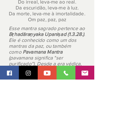
Do irreal, leva-me ao real.
Da escuridão, leva-me à luz.
Da morte, leva-me à imortalidade.
Om paz, paz, paz
Esse mantra sagrado pertence ao
Bṛhadāraṇyaka Upaniṣad (1.3.28.)
.
Ele é conhecido como um dos
mantras da paz, ou também
como
Pavamana Mantra
(pavamana significa "ser
purificado"). Desde a era védica,
esse mantras é considerado
muito poderoso para trazer paz e
pureza, e costuma ser recitado
antes de rituais, cerimônias, etc,
ASSINE HOJE
DOAÇÕES
Assina agora para ter acesso livre a