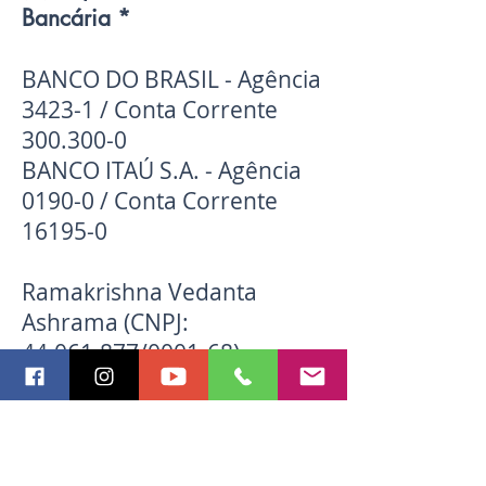
Bancária *
BANCO DO BRASIL - Agência
3423-1 / Conta Corrente
300.300-0
BANCO ITAÚ S.A. - Agência
0190-0 / Conta Corrente
16195-0
Ramakrishna Vedanta
Ashrama (CNPJ:
44.061.877/0001-68)
* Favor enviar
comprovante para o email
vedantasp@vedanta.org.br